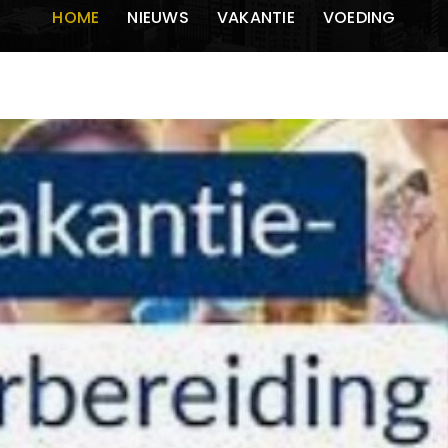
HOME
NIEUWS
VAKANTIE
VOEDING