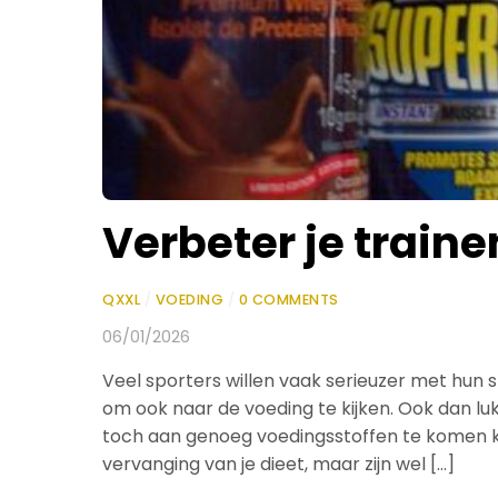
Verbeter je train
QXXL
/
VOEDING
/
0 COMMENTS
06/01/2026
Veel sporters willen vaak serieuzer met hun 
om ook naar de voeding te kijken. Ook dan lu
toch aan genoeg voedingsstoffen te komen k
vervanging van je dieet, maar zijn wel […]