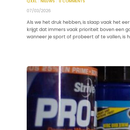
QXXL
/
NIEUWS
/
0 COMMENTS
07/03/2026
Als we het druk hebben, is slaap vaak het eer
krijgt dat immers vaak prioriteit boven een g
wanneer je sport of probeert af te vallen, is