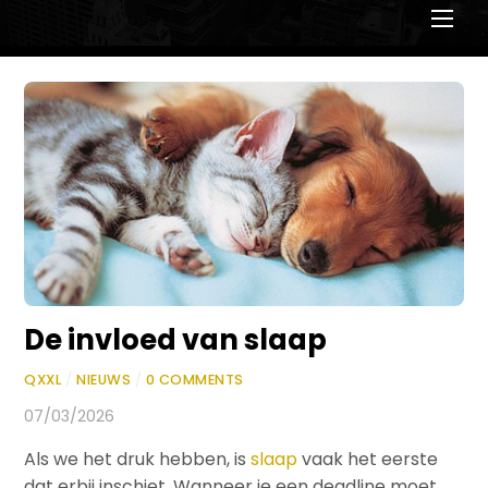
Men
De invloed van slaap
QXXL
/
NIEUWS
/
0 COMMENTS
07/03/2026
Als we het druk hebben, is
slaap
vaak het eerste
dat erbij inschiet. Wanneer je een deadline moet